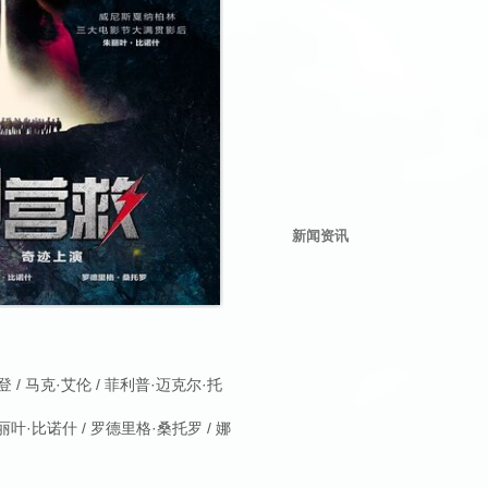
新闻资讯
 / 马克·艾伦 / 菲利普·迈克尔·托
叶·比诺什 / 罗德里格·桑托罗 / 娜