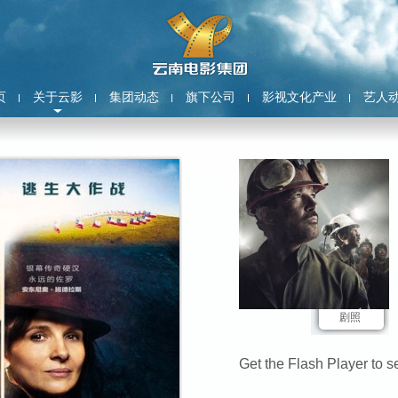
页
关于云影
集团动态
旗下公司
影视文化产业
艺人
剧照
Get the Flash Player
to se