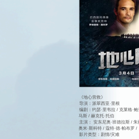
《地心营救》
导演：派翠西亚·里根
编剧：约瑟·里韦拉 / 克莱格·鲍登
马斯 / 赫克托·托伯
主演： 安东尼奥·班德拉斯 / 朱丽
奥米·斯科特 / 蔻特·德·帕布罗 /
影片类型：剧情/灾难